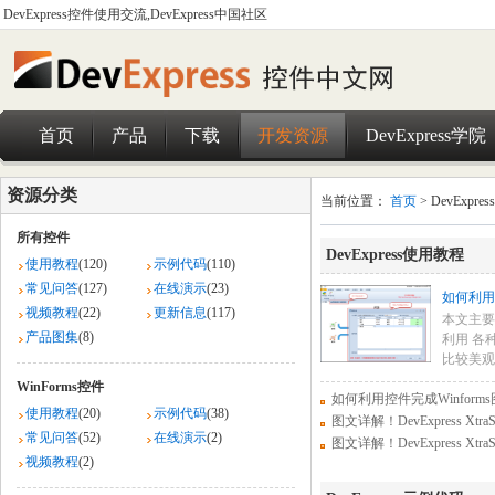
DevExpress控件使用交流,DevExpress中国社区
首页
产品
下载
开发资源
DevExpress学院
资源分类
当前位置：
首页
> DevExpr
所有控件
DevExpress使用教程
使用教程
(120)
示例代码
(110)
常见问答
(127)
在线演示
(23)
如何利用控
视频教程
(22)
更新信息
(117)
本文主要介
产品图集
(8)
利用 各
比较美观
WinForms控件
如何利用控件完成Winfor
使用教程
(20)
示例代码
(38)
图文详解！DevExpress XtraS
常见问答
(52)
在线演示
(2)
图文详解！DevExpress XtraS
视频教程
(2)