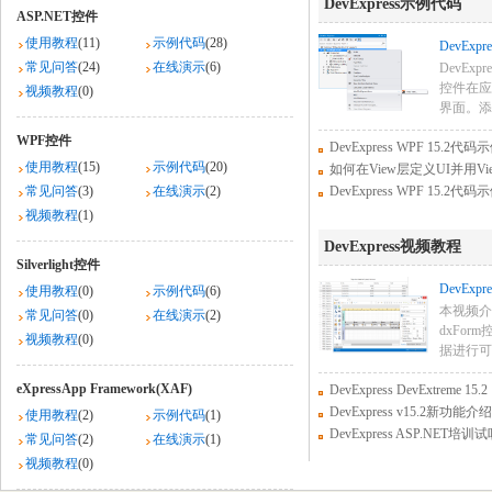
DevExpress示例代码
ASP.NET控件
使用教程
(11)
示例代码
(28)
DevExpr
常见问答
(24)
在线演示
(6)
DevExpre
控件在应
视频教程
(0)
界面。添加
WPF控件
DevExpress WPF 15.2
使用教程
(15)
示例代码
(20)
如何在View层定义UI并用Vie
常见问答
(3)
在线演示
(2)
DevExpress WPF 15.2
视频教程
(1)
DevExpress视频教程
Silverlight控件
DevExpres
使用教程
(0)
示例代码
(6)
本视频介绍了
常见问答
(0)
在线演示
(2)
dxFo
视频教程
(0)
据进行可
eXpressApp Framework(XAF)
DevExpress DevExtreme 1
DevExpress v15.2新功能介绍
使用教程
(2)
示例代码
(1)
DevExpress ASP.NET培训试听
常见问答
(2)
在线演示
(1)
视频教程
(0)