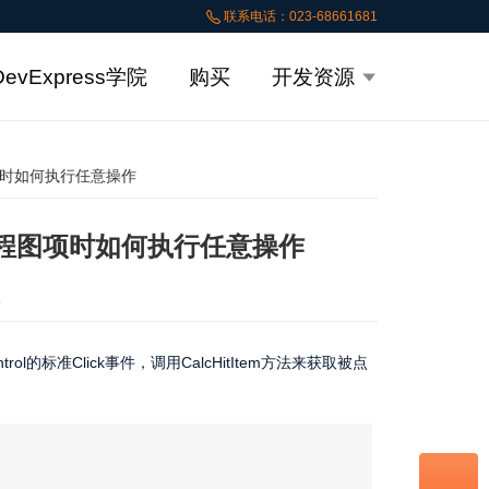
联系电话：023-68661681
DevExpress学院
购买
开发资源
流程图项时如何执行任意操作
rms流程图项时如何执行任意操作
次
标准Click事件，调用CalcHitItem方法来获取被点