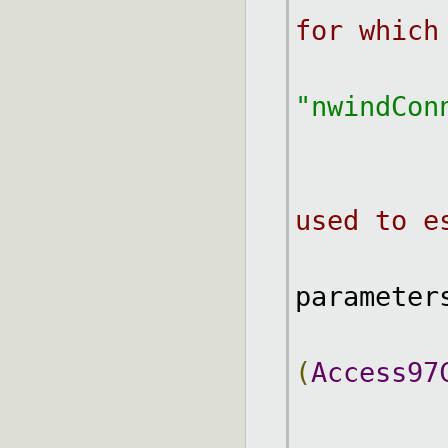
for which
"nwindCon
used to e
parameter
(
Access97