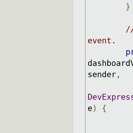
}
/
event.
p
dashboard
sender
,
DevExpres
e
)
{