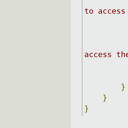
to access
access th
}
}
}