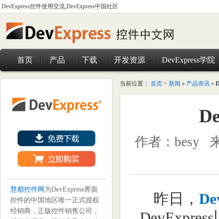
DevExpress控件使用交流,DevExpress中国社区
首页
产品
下载
开发资源
DevExpress学院
当前位置：
首页
>
新闻
»
产品资讯
»
D
D
作者：besy
慧都控件网
为DevExpress界面
昨日，
De
控件的中国地区唯一正式授权
经销商，正版控件销售公司，
DevExp