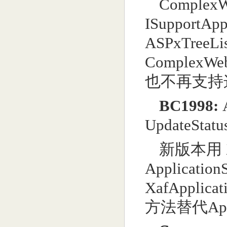
Complex
ISupport
ASPxTreeLi
ComplexWe
也不再支持
BC1998:
UpdateSta
新版本用 Xa
Application
XafApplicat
方法替代Applic