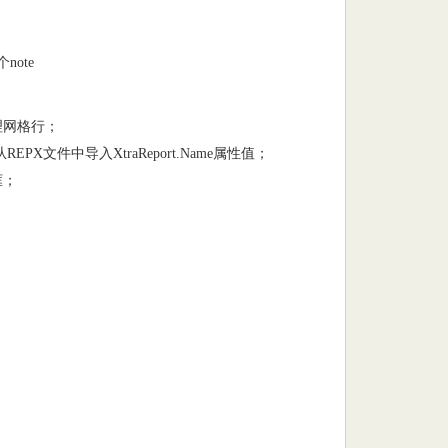
个note
前处理网格行；
被执行时，从REPX文件中导入XtraReport.Name属性值；
选框；