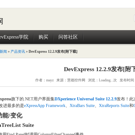
evExpress学院
购买
问答社区
新闻
»
产品资讯
»
DevExpress 12.2.9发布[附下载]
DevExpress 12.2.9发布[附
作者：mayz 来源：慧都控件网 浏览：
Loading...
次 发布时间：2
xpress
旗下的.NET用户界面集
DXperience Universal Suite 12.2.9
发布！此
改进最多的是
eXpressApp Framework
、
XtraBars Suite
、
XtraReports Suite
和
功能/变化
aTreeList Suite
用Find Panel时调用ColumnFilterChanged事件