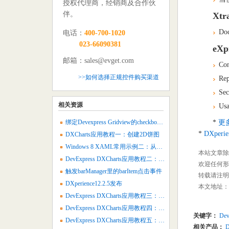
授权代理商，经销商及合作伙
伴。
Xtr
Do
电话：
400-700-1020
023-66090381
eXp
邮箱：sales@evget.com
Co
>>如何选择正规控件购买渠道
Re
Se
相关资源
Us
绑定Devexpress Gridview的checkbox列中的数据源
*
更
*
DXperie
DXCharts应用教程一：创建2D饼图
Windows 8 XAML常用示例二：从数据源中植入幻灯片视图
本站文章除
DevExpress DXCharts应用教程二：创建2D面积图
欢迎任何形
触发barManager里的barItem点击事件
转载请注明：
DXperience12.2.5发布
本文地址：
DevExpress DXCharts应用教程三：创建2D气泡图
DevExpress DXCharts应用教程四：创建2D烛台图表
关键字：
Dev
DevExpress DXCharts应用教程五：2D全堆叠图表
相关产品：
D