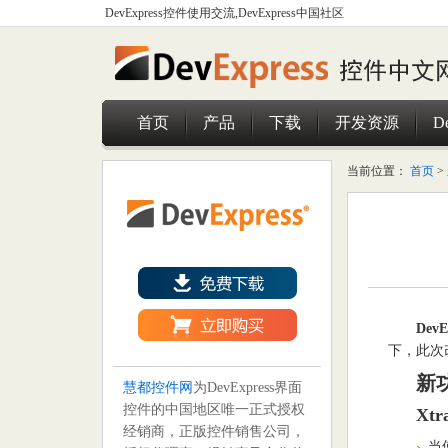
DevExpress控件使用交流,DevExpress中国社区
首页
产品
下载
开发资源
D
当前位置：
首页
>
DevE
下，此次
新
慧都控件网
为DevExpress界面
控件的中国地区唯一正式授权
Xtr
经销商，正版控件销售公司，
当使