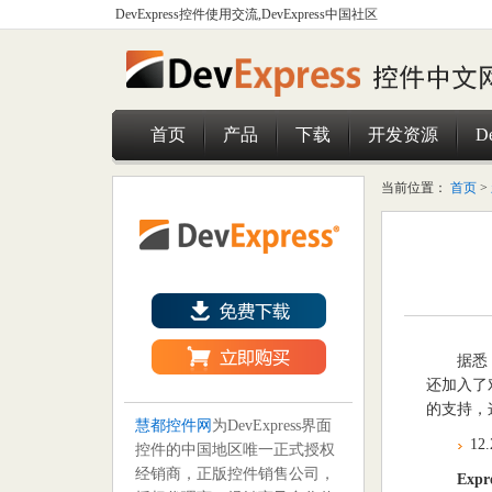
DevExpress控件使用交流,DevExpress中国社区
首页
产品
下载
开发资源
D
当前位置：
首页
>
据悉，
还加入了
的支持，
慧都控件网
为DevExpress界面
12
控件的中国地区唯一正式授权
经销商，正版控件销售公司，
Expr