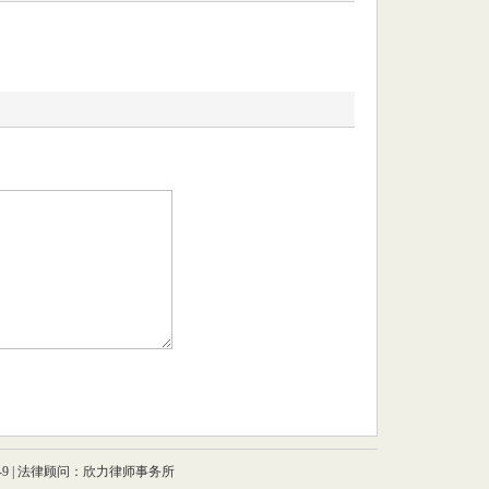
ss SMS手机短信验证
-9
| 法律顾问：欣力律师事务所