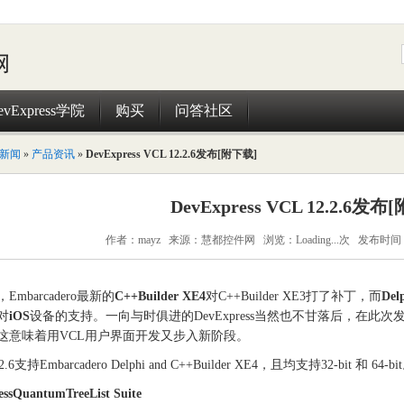
evExpress学院
购买
问答社区
新闻
»
产品资讯
»
DevExpress VCL 12.2.6发布[附下载]
DevExpress VCL 12.2.6发布
作者：mayz 来源：慧都控件网 浏览：
Loading...
次 发布时间：2
Embarcadero最新的
C++Builder XE4
对C++Builder XE3打了补丁，而
Del
对
iOS
设备的支持。一向与时俱进的DevExpress当然也不甘落后，在此次
这意味着用VCL用户界面开发又步入新阶段。
.2.6支持Embarcadero Delphi and C++Builder XE4，且均支持32-bit 和 64-bi
essQuantumTreeList Suite