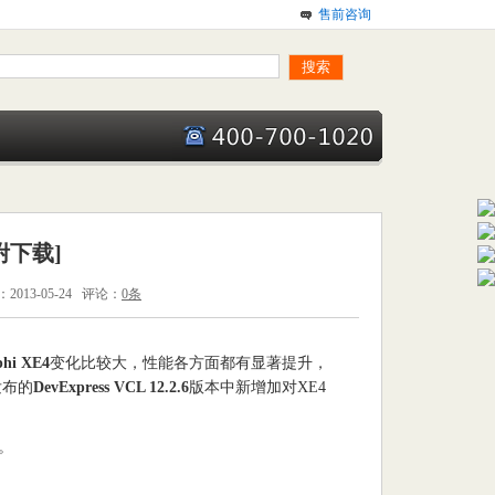
售前咨询
[附下载]
013-05-24 评论：
0条
phi XE4
变化比较大，性能各方面都有显著提升，
发布的
DevExpress VCL 12.2.6
版本中新增加对XE4
t。