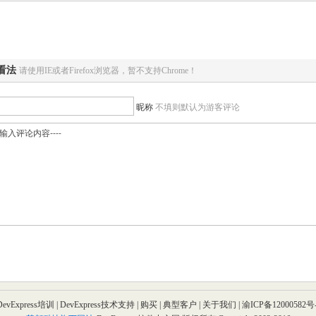
看法
请使用IE或者Firefox浏览器，暂不支持Chrome！
昵称
不填则默认为游客评论
计
度假酒店设计
重庆代账
重庆公司注册
WordPre
DevExpress培训
|
DevExpress技术支持
|
购买
|
典型客户
|
关于我们
|
渝ICP备12000582号