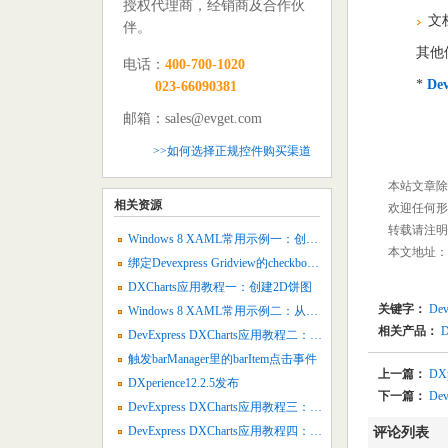
授权代理商，经销商及合作伙
文档
伴。
其他
电话：
400-700-1020
*
De
023-66090381
邮箱：sales@evget.com
>>如何选择正规控件购买渠道
本站文章除
相关资源
欢迎任何形
转载请注明：
Windows 8 XAML常用示例一：创建表单布局
本文地址：
绑定Devexpress Gridview的checkbox列中的数据源
DXCharts应用教程一：创建2D饼图
关键字：
Dev
Windows 8 XAML常用示例二：从数据源中植入幻灯片视图
相关产品：
D
DevExpress DXCharts应用教程二：创建2D面积图
触发barManager里的barItem点击事件
上一篇：
DX
DXperience12.2.5发布
下一篇：
De
DevExpress DXCharts应用教程三：创建2D气泡图
DevExpress DXCharts应用教程四：创建2D烛台图表
评论列表